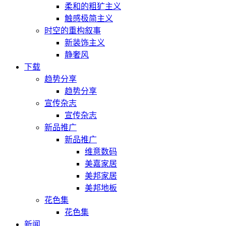
柔和的粗犷主义
触感极简主义
时空的重构叙事
新装饰主义
静奢风
下载
趋势分享
趋势分享
宣传杂志
宣传杂志
新品推广
新品推广
维意数码
美嘉家居
美邦家居
美邦地板
花色集
花色集
新闻