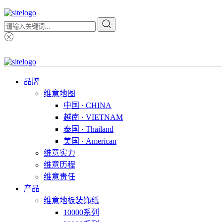
品牌
维意地图
中国 · CHINA
越南 · VIETNAM
泰国 · Thailand
美国 · American
维意实力
维意历程
维意责任
产品
维意地板装饰纸
10000系列