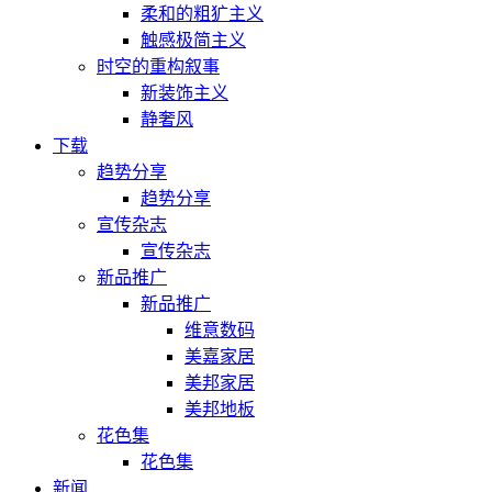
柔和的粗犷主义
触感极简主义
时空的重构叙事
新装饰主义
静奢风
下载
趋势分享
趋势分享
宣传杂志
宣传杂志
新品推广
新品推广
维意数码
美嘉家居
美邦家居
美邦地板
花色集
花色集
新闻