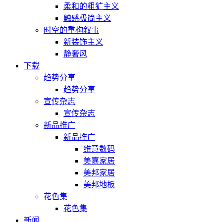
柔和的粗犷主义
触感极简主义
时空的重构叙事
新装饰主义
静奢风
下载
趋势分享
趋势分享
宣传杂志
宣传杂志
新品推广
新品推广
维意数码
美嘉家居
美邦家居
美邦地板
花色集
花色集
新闻