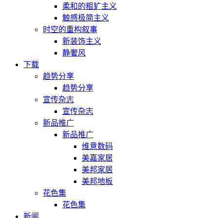
柔和的粗犷主义
触感极简主义
时空的重构叙事
新装饰主义
静奢风
下载
趋势分享
趋势分享
宣传杂志
宣传杂志
新品推广
新品推广
维意数码
美嘉家居
美邦家居
美邦地板
花色集
花色集
新闻