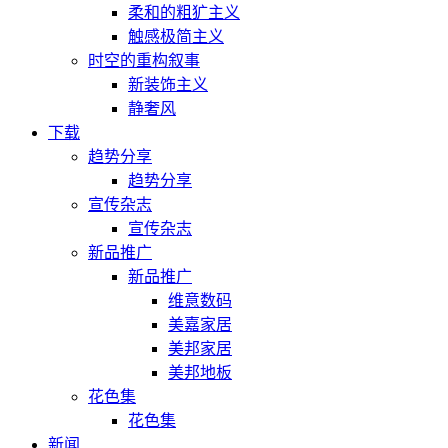
柔和的粗犷主义
触感极简主义
时空的重构叙事
新装饰主义
静奢风
下载
趋势分享
趋势分享
宣传杂志
宣传杂志
新品推广
新品推广
维意数码
美嘉家居
美邦家居
美邦地板
花色集
花色集
新闻