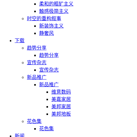
柔和的粗犷主义
触感极简主义
时空的重构叙事
新装饰主义
静奢风
下载
趋势分享
趋势分享
宣传杂志
宣传杂志
新品推广
新品推广
维意数码
美嘉家居
美邦家居
美邦地板
花色集
花色集
新闻