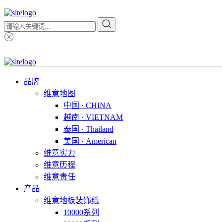
品牌
维意地图
中国 · CHINA
越南 · VIETNAM
泰国 · Thailand
美国 · American
维意实力
维意历程
维意责任
产品
维意地板装饰纸
10000系列