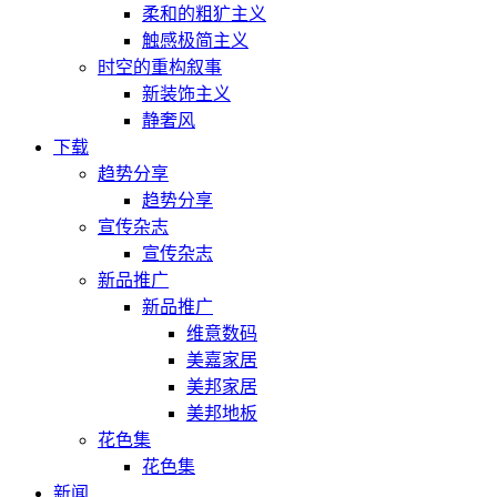
柔和的粗犷主义
触感极简主义
时空的重构叙事
新装饰主义
静奢风
下载
趋势分享
趋势分享
宣传杂志
宣传杂志
新品推广
新品推广
维意数码
美嘉家居
美邦家居
美邦地板
花色集
花色集
新闻