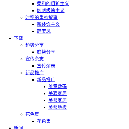
柔和的粗犷主义
触感极简主义
时空的重构叙事
新装饰主义
静奢风
下载
趋势分享
趋势分享
宣传杂志
宣传杂志
新品推广
新品推广
维意数码
美嘉家居
美邦家居
美邦地板
花色集
花色集
新闻