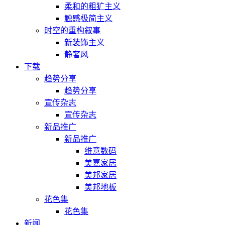
柔和的粗犷主义
触感极简主义
时空的重构叙事
新装饰主义
静奢风
下载
趋势分享
趋势分享
宣传杂志
宣传杂志
新品推广
新品推广
维意数码
美嘉家居
美邦家居
美邦地板
花色集
花色集
新闻