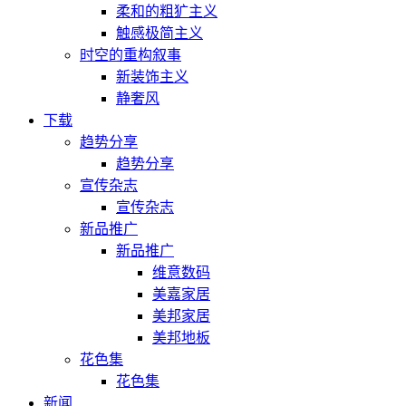
柔和的粗犷主义
触感极简主义
时空的重构叙事
新装饰主义
静奢风
下载
趋势分享
趋势分享
宣传杂志
宣传杂志
新品推广
新品推广
维意数码
美嘉家居
美邦家居
美邦地板
花色集
花色集
新闻