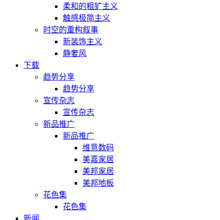
柔和的粗犷主义
触感极简主义
时空的重构叙事
新装饰主义
静奢风
下载
趋势分享
趋势分享
宣传杂志
宣传杂志
新品推广
新品推广
维意数码
美嘉家居
美邦家居
美邦地板
花色集
花色集
新闻