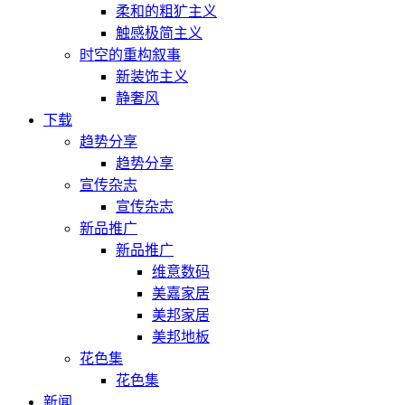
柔和的粗犷主义
触感极简主义
时空的重构叙事
新装饰主义
静奢风
下载
趋势分享
趋势分享
宣传杂志
宣传杂志
新品推广
新品推广
维意数码
美嘉家居
美邦家居
美邦地板
花色集
花色集
新闻