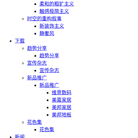
柔和的粗犷主义
触感极简主义
时空的重构叙事
新装饰主义
静奢风
下载
趋势分享
趋势分享
宣传杂志
宣传杂志
新品推广
新品推广
维意数码
美嘉家居
美邦家居
美邦地板
花色集
花色集
新闻