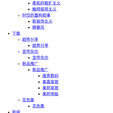
柔和的粗犷主义
触感极简主义
时空的重构叙事
新装饰主义
静奢风
下载
趋势分享
趋势分享
宣传杂志
宣传杂志
新品推广
新品推广
维意数码
美嘉家居
美邦家居
美邦地板
花色集
花色集
新闻