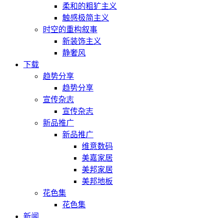
柔和的粗犷主义
触感极简主义
时空的重构叙事
新装饰主义
静奢风
下载
趋势分享
趋势分享
宣传杂志
宣传杂志
新品推广
新品推广
维意数码
美嘉家居
美邦家居
美邦地板
花色集
花色集
新闻