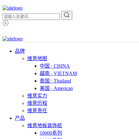
品牌
维意地图
中国 · CHINA
越南 · VIETNAM
泰国 · Thailand
美国 · American
维意实力
维意历程
维意责任
产品
维意地板装饰纸
10000系列