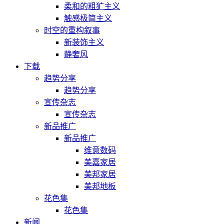
柔和的粗犷主义
触感极简主义
时空的重构叙事
新装饰主义
静奢风
下载
趋势分享
趋势分享
宣传杂志
宣传杂志
新品推广
新品推广
维意数码
美嘉家居
美邦家居
美邦地板
花色集
花色集
新闻