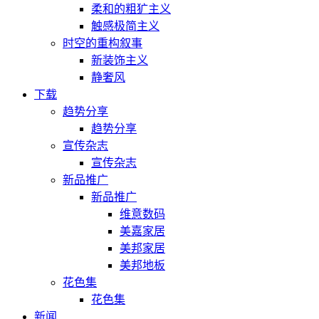
柔和的粗犷主义
触感极简主义
时空的重构叙事
新装饰主义
静奢风
下载
趋势分享
趋势分享
宣传杂志
宣传杂志
新品推广
新品推广
维意数码
美嘉家居
美邦家居
美邦地板
花色集
花色集
新闻