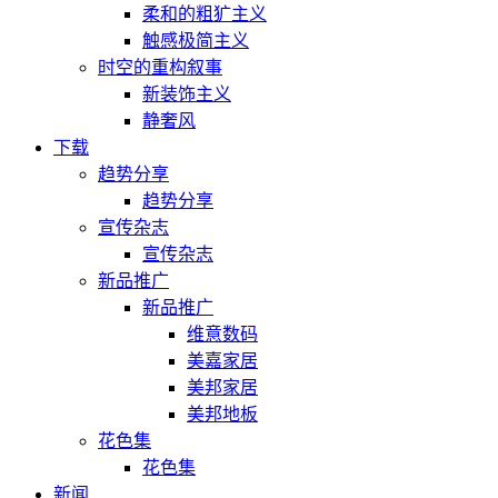
柔和的粗犷主义
触感极简主义
时空的重构叙事
新装饰主义
静奢风
下载
趋势分享
趋势分享
宣传杂志
宣传杂志
新品推广
新品推广
维意数码
美嘉家居
美邦家居
美邦地板
花色集
花色集
新闻