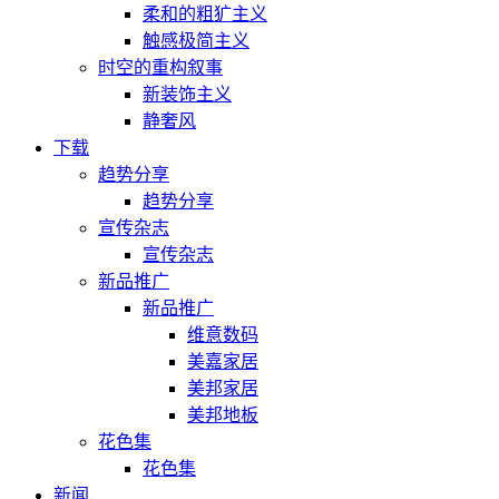
柔和的粗犷主义
触感极简主义
时空的重构叙事
新装饰主义
静奢风
下载
趋势分享
趋势分享
宣传杂志
宣传杂志
新品推广
新品推广
维意数码
美嘉家居
美邦家居
美邦地板
花色集
花色集
新闻