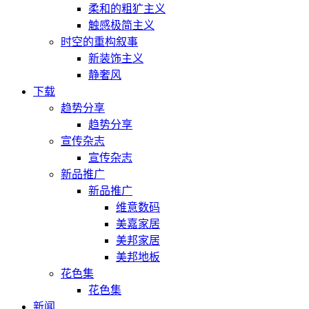
柔和的粗犷主义
触感极简主义
时空的重构叙事
新装饰主义
静奢风
下载
趋势分享
趋势分享
宣传杂志
宣传杂志
新品推广
新品推广
维意数码
美嘉家居
美邦家居
美邦地板
花色集
花色集
新闻