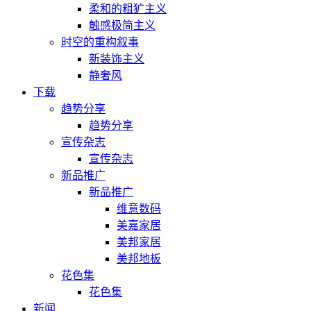
柔和的粗犷主义
触感极简主义
时空的重构叙事
新装饰主义
静奢风
下载
趋势分享
趋势分享
宣传杂志
宣传杂志
新品推广
新品推广
维意数码
美嘉家居
美邦家居
美邦地板
花色集
花色集
新闻