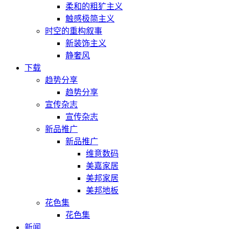
柔和的粗犷主义
触感极简主义
时空的重构叙事
新装饰主义
静奢风
下载
趋势分享
趋势分享
宣传杂志
宣传杂志
新品推广
新品推广
维意数码
美嘉家居
美邦家居
美邦地板
花色集
花色集
新闻