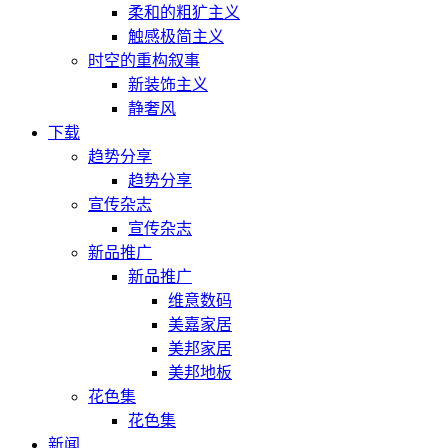
柔和的粗犷主义
触感极简主义
时空的重构叙事
新装饰主义
静奢风
下载
趋势分享
趋势分享
宣传杂志
宣传杂志
新品推广
新品推广
维意数码
美嘉家居
美邦家居
美邦地板
花色集
花色集
新闻