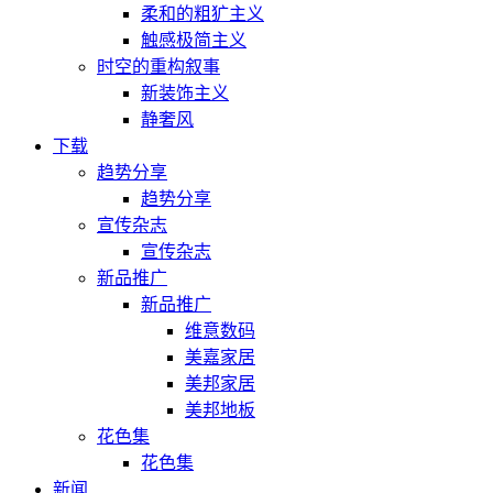
柔和的粗犷主义
触感极简主义
时空的重构叙事
新装饰主义
静奢风
下载
趋势分享
趋势分享
宣传杂志
宣传杂志
新品推广
新品推广
维意数码
美嘉家居
美邦家居
美邦地板
花色集
花色集
新闻