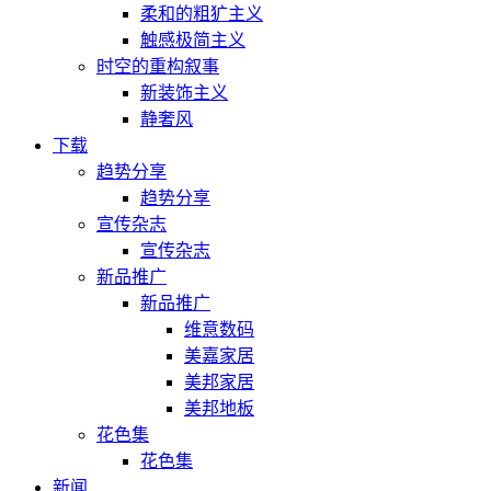
柔和的粗犷主义
触感极简主义
时空的重构叙事
新装饰主义
静奢风
下载
趋势分享
趋势分享
宣传杂志
宣传杂志
新品推广
新品推广
维意数码
美嘉家居
美邦家居
美邦地板
花色集
花色集
新闻