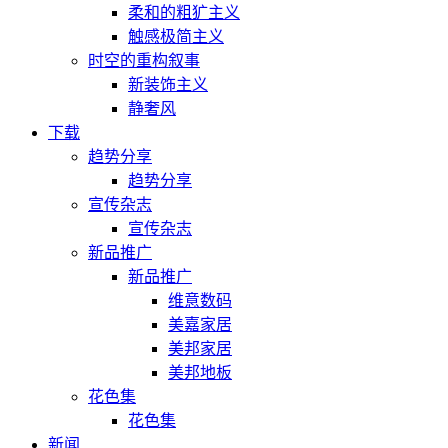
柔和的粗犷主义
触感极简主义
时空的重构叙事
新装饰主义
静奢风
下载
趋势分享
趋势分享
宣传杂志
宣传杂志
新品推广
新品推广
维意数码
美嘉家居
美邦家居
美邦地板
花色集
花色集
新闻