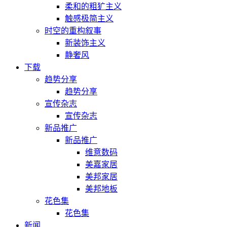
柔和的粗犷主义
触感极简主义
时空的重构叙事
新装饰主义
静奢风
下载
趋势分享
趋势分享
宣传杂志
宣传杂志
新品推广
新品推广
维意数码
美嘉家居
美邦家居
美邦地板
花色集
花色集
新闻