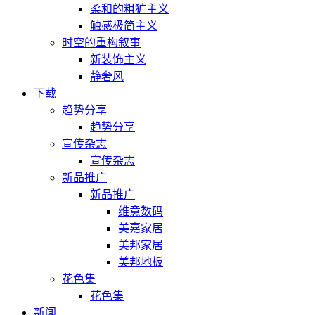
柔和的粗犷主义
触感极简主义
时空的重构叙事
新装饰主义
静奢风
下载
趋势分享
趋势分享
宣传杂志
宣传杂志
新品推广
新品推广
维意数码
美嘉家居
美邦家居
美邦地板
花色集
花色集
新闻