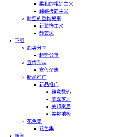
柔和的粗犷主义
触感极简主义
时空的重构叙事
新装饰主义
静奢风
下载
趋势分享
趋势分享
宣传杂志
宣传杂志
新品推广
新品推广
维意数码
美嘉家居
美邦家居
美邦地板
花色集
花色集
新闻