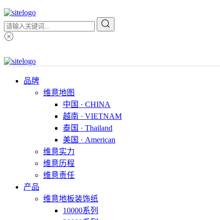
品牌
维意地图
中国 · CHINA
越南 · VIETNAM
泰国 · Thailand
美国 · American
维意实力
维意历程
维意责任
产品
维意地板装饰纸
10000系列