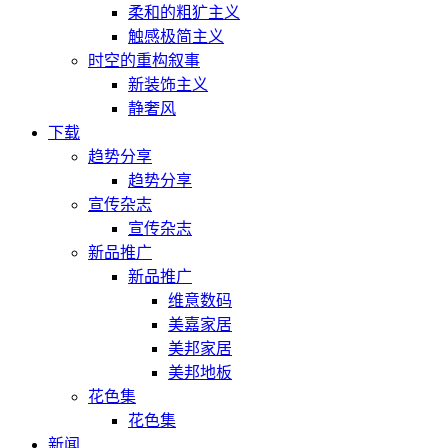
柔和的粗犷主义
触感极简主义
时空的重构叙事
新装饰主义
静奢风
下载
趋势分享
趋势分享
宣传杂志
宣传杂志
新品推广
新品推广
维意数码
美嘉家居
美邦家居
美邦地板
花色集
花色集
新闻