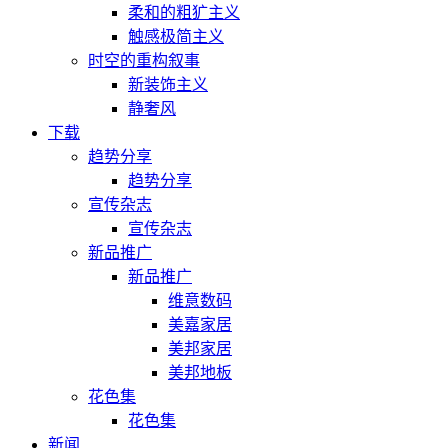
柔和的粗犷主义
触感极简主义
时空的重构叙事
新装饰主义
静奢风
下载
趋势分享
趋势分享
宣传杂志
宣传杂志
新品推广
新品推广
维意数码
美嘉家居
美邦家居
美邦地板
花色集
花色集
新闻