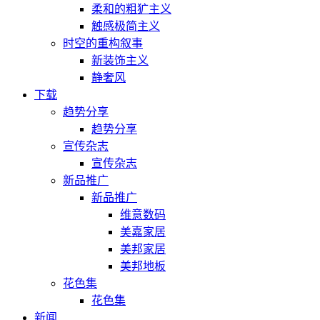
柔和的粗犷主义
触感极简主义
时空的重构叙事
新装饰主义
静奢风
下载
趋势分享
趋势分享
宣传杂志
宣传杂志
新品推广
新品推广
维意数码
美嘉家居
美邦家居
美邦地板
花色集
花色集
新闻