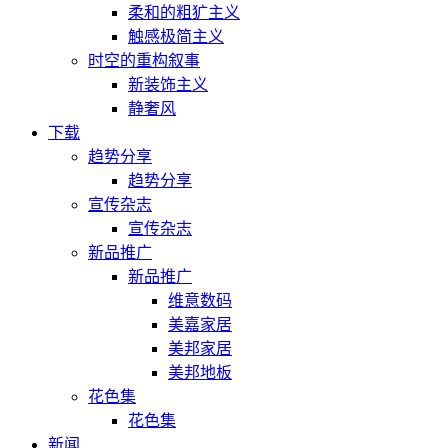
柔和的粗犷主义
触感极简主义
时空的重构叙事
新装饰主义
静奢风
下载
趋势分享
趋势分享
宣传杂志
宣传杂志
新品推广
新品推广
维意数码
美嘉家居
美邦家居
美邦地板
花色集
花色集
新闻