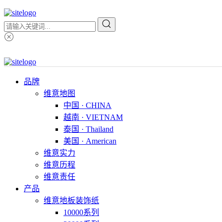
品牌
维意地图
中国 · CHINA
越南 · VIETNAM
泰国 · Thailand
美国 · American
维意实力
维意历程
维意责任
产品
维意地板装饰纸
10000系列