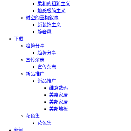
柔和的粗犷主义
触感极简主义
时空的重构叙事
新装饰主义
静奢风
下载
趋势分享
趋势分享
宣传杂志
宣传杂志
新品推广
新品推广
维意数码
美嘉家居
美邦家居
美邦地板
花色集
花色集
新闻