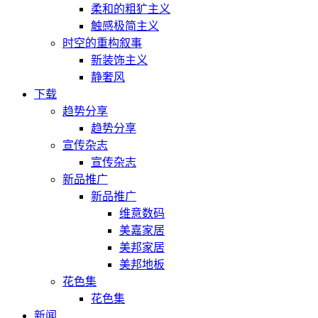
柔和的粗犷主义
触感极简主义
时空的重构叙事
新装饰主义
静奢风
下载
趋势分享
趋势分享
宣传杂志
宣传杂志
新品推广
新品推广
维意数码
美嘉家居
美邦家居
美邦地板
花色集
花色集
新闻