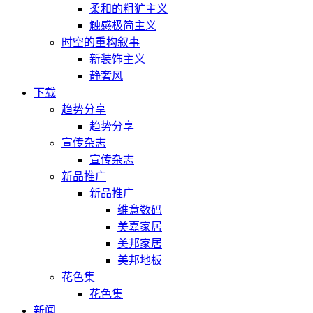
柔和的粗犷主义
触感极简主义
时空的重构叙事
新装饰主义
静奢风
下载
趋势分享
趋势分享
宣传杂志
宣传杂志
新品推广
新品推广
维意数码
美嘉家居
美邦家居
美邦地板
花色集
花色集
新闻