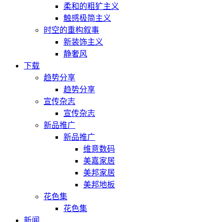
柔和的粗犷主义
触感极简主义
时空的重构叙事
新装饰主义
静奢风
下载
趋势分享
趋势分享
宣传杂志
宣传杂志
新品推广
新品推广
维意数码
美嘉家居
美邦家居
美邦地板
花色集
花色集
新闻