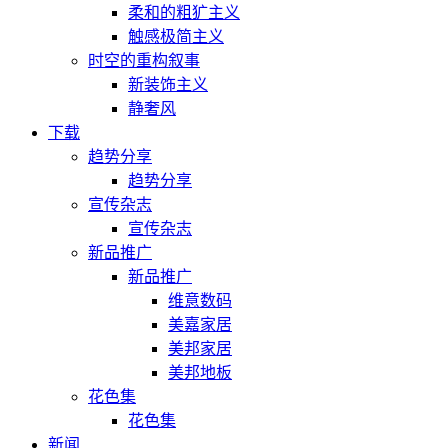
柔和的粗犷主义
触感极简主义
时空的重构叙事
新装饰主义
静奢风
下载
趋势分享
趋势分享
宣传杂志
宣传杂志
新品推广
新品推广
维意数码
美嘉家居
美邦家居
美邦地板
花色集
花色集
新闻