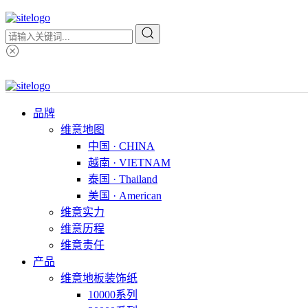
品牌
维意地图
中国 · CHINA
越南 · VIETNAM
泰国 · Thailand
美国 · American
维意实力
维意历程
维意责任
产品
维意地板装饰纸
10000系列