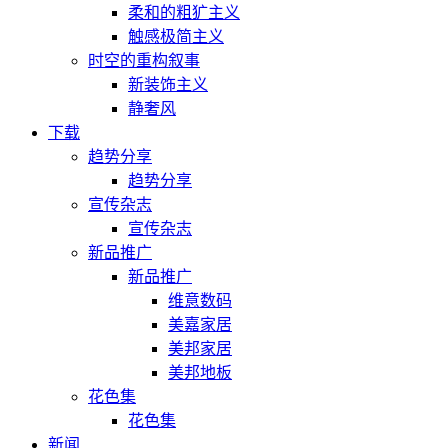
柔和的粗犷主义
触感极简主义
时空的重构叙事
新装饰主义
静奢风
下载
趋势分享
趋势分享
宣传杂志
宣传杂志
新品推广
新品推广
维意数码
美嘉家居
美邦家居
美邦地板
花色集
花色集
新闻