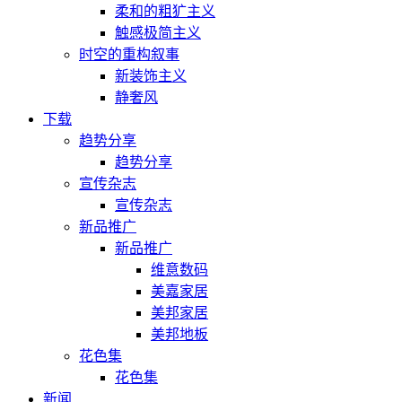
柔和的粗犷主义
触感极简主义
时空的重构叙事
新装饰主义
静奢风
下载
趋势分享
趋势分享
宣传杂志
宣传杂志
新品推广
新品推广
维意数码
美嘉家居
美邦家居
美邦地板
花色集
花色集
新闻