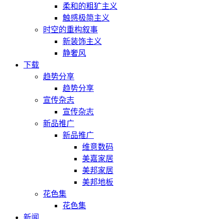
柔和的粗犷主义
触感极简主义
时空的重构叙事
新装饰主义
静奢风
下载
趋势分享
趋势分享
宣传杂志
宣传杂志
新品推广
新品推广
维意数码
美嘉家居
美邦家居
美邦地板
花色集
花色集
新闻