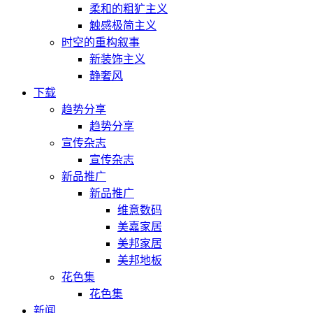
柔和的粗犷主义
触感极简主义
时空的重构叙事
新装饰主义
静奢风
下载
趋势分享
趋势分享
宣传杂志
宣传杂志
新品推广
新品推广
维意数码
美嘉家居
美邦家居
美邦地板
花色集
花色集
新闻