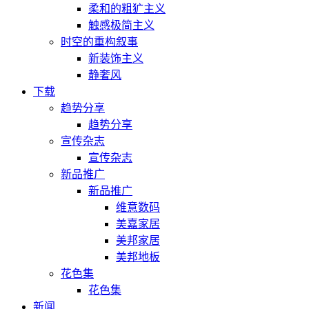
柔和的粗犷主义
触感极简主义
时空的重构叙事
新装饰主义
静奢风
下载
趋势分享
趋势分享
宣传杂志
宣传杂志
新品推广
新品推广
维意数码
美嘉家居
美邦家居
美邦地板
花色集
花色集
新闻