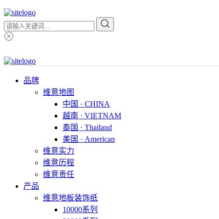
品牌
维意地图
中国 · CHINA
越南 · VIETNAM
泰国 · Thailand
美国 · American
维意实力
维意历程
维意责任
产品
维意地板装饰纸
10000系列