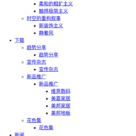
柔和的粗犷主义
触感极简主义
时空的重构叙事
新装饰主义
静奢风
下载
趋势分享
趋势分享
宣传杂志
宣传杂志
新品推广
新品推广
维意数码
美嘉家居
美邦家居
美邦地板
花色集
花色集
新闻