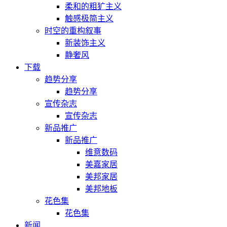
柔和的粗犷主义
触感极简主义
时空的重构叙事
新装饰主义
静奢风
下载
趋势分享
趋势分享
宣传杂志
宣传杂志
新品推广
新品推广
维意数码
美嘉家居
美邦家居
美邦地板
花色集
花色集
新闻