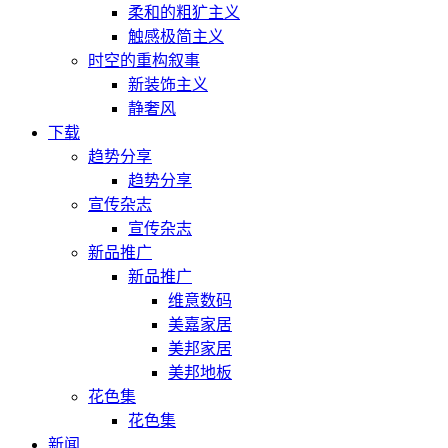
柔和的粗犷主义
触感极简主义
时空的重构叙事
新装饰主义
静奢风
下载
趋势分享
趋势分享
宣传杂志
宣传杂志
新品推广
新品推广
维意数码
美嘉家居
美邦家居
美邦地板
花色集
花色集
新闻