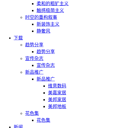
柔和的粗犷主义
触感极简主义
时空的重构叙事
新装饰主义
静奢风
下载
趋势分享
趋势分享
宣传杂志
宣传杂志
新品推广
新品推广
维意数码
美嘉家居
美邦家居
美邦地板
花色集
花色集
新闻