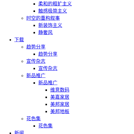
柔和的粗犷主义
触感极简主义
时空的重构叙事
新装饰主义
静奢风
下载
趋势分享
趋势分享
宣传杂志
宣传杂志
新品推广
新品推广
维意数码
美嘉家居
美邦家居
美邦地板
花色集
花色集
新闻