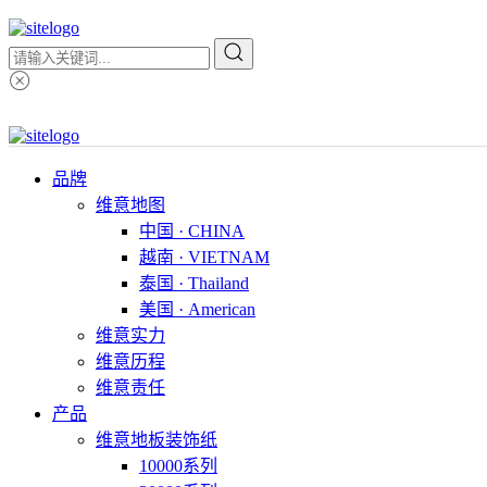
品牌
维意地图
中国 · CHINA
越南 · VIETNAM
泰国 · Thailand
美国 · American
维意实力
维意历程
维意责任
产品
维意地板装饰纸
10000系列