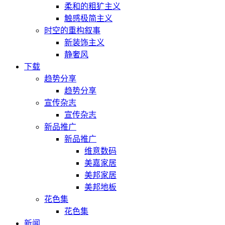
柔和的粗犷主义
触感极简主义
时空的重构叙事
新装饰主义
静奢风
下载
趋势分享
趋势分享
宣传杂志
宣传杂志
新品推广
新品推广
维意数码
美嘉家居
美邦家居
美邦地板
花色集
花色集
新闻