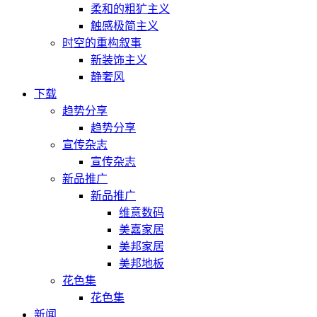
柔和的粗犷主义
触感极简主义
时空的重构叙事
新装饰主义
静奢风
下载
趋势分享
趋势分享
宣传杂志
宣传杂志
新品推广
新品推广
维意数码
美嘉家居
美邦家居
美邦地板
花色集
花色集
新闻